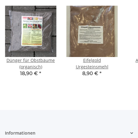
Dünger für Obstbäume
Eifelgold
A
(organisch)
Urgesteinsmehl
18,90 €
*
8,90 €
*
Informationen