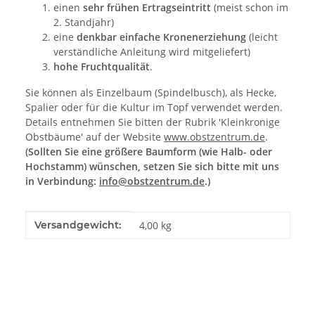
einen
sehr frühen Ertragseintritt
(meist schon im
2. Standjahr)
eine
denkbar einfache Kronenerziehung
(leicht
verständliche Anleitung wird mitgeliefert)
hohe Fruchtqualität
.
Sie können als Einzelbaum (Spindelbusch), als Hecke,
Spalier oder für die Kultur im Topf verwendet werden.
Details entnehmen Sie bitten der Rubrik 'Kleinkronige
Obstbäume' auf der Website
www.obstzentrum.de
.
(Sollten Sie eine größere Baumform (wie Halb- oder
Hochstamm) wünschen, setzen Sie sich bitte mit uns
in Verbindung:
info@obstzentrum.de
.)
Produkteigenschaft
Wert
Versandgewicht:
4,00 kg