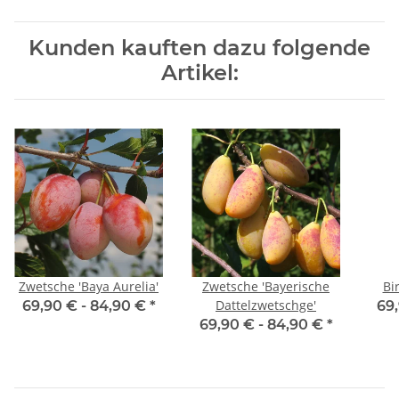
Kunden kauften dazu folgende
Artikel:
Zwetsche 'Baya Aurelia'
Zwetsche 'Bayerische
Bi
Dattelzwetschge'
69,90 € -
84,90 €
*
69
69,90 € -
84,90 €
*