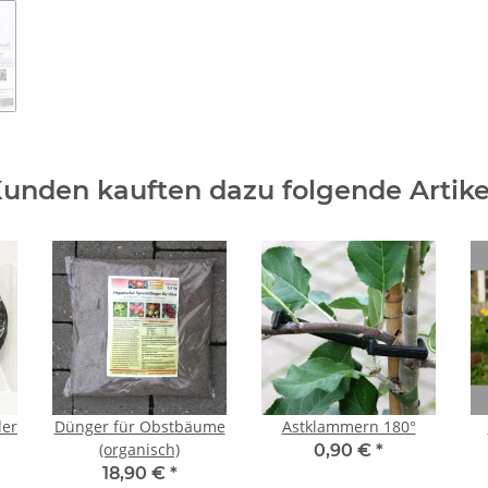
unden kauften dazu folgende Artike
der
Dünger für Obstbäume
Astklammern 180°
(organisch)
0,90 €
*
18,90 €
*