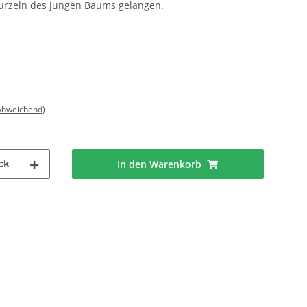
urzeln des jungen Baums gelangen.
 abweichend)
ck
In den Warenkorb