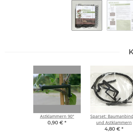
K
Astklammern 90°
Sparset: Baumanbin
und Astklammern
0,90 €
*
4,80 €
*