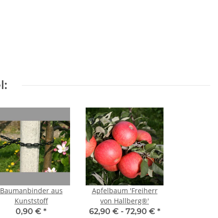
l:
Baumanbinder aus
Apfelbaum 'Freiherr
Kunststoff
von Hallberg®'
0,90 €
*
62,90 € -
72,90 €
*