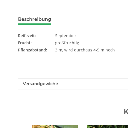
Beschreibung
Reifezeit:
September
Frucht:
großfruchtig
Pflanzabstand:
3 m, wird durchaus 4-5 m hoch
Produkteigenschaft
Wert
Versandgewicht:
K