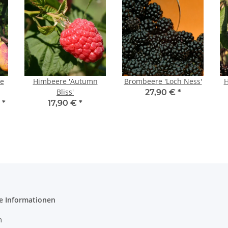
he
Himbeere 'Autumn
Brombeere 'Loch Ness'
H
Bliss'
27,90 €
*
€
*
17,90 €
*
e Informationen
m